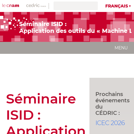
FRANÇAIS
Séminaire ISID :
Application des outils du « Machine L
MENU
Séminaire
Prochains
événements
du
ISID :
CÉDRIC :
ICEC 2026
Application