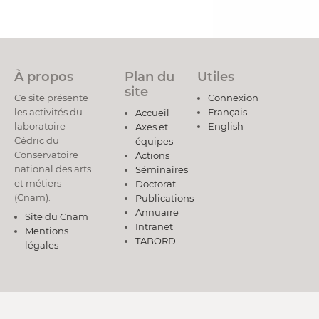
À propos
Plan du
Utiles
site
Ce site présente
Connexion
les activités du
Français
Accueil
laboratoire
English
Axes et
Cédric du
équipes
Conservatoire
Actions
national des arts
Séminaires
et métiers
Doctorat
(Cnam).
Publications
Annuaire
Site du Cnam
Intranet
Mentions
TABORD
légales