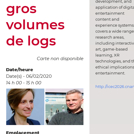
development, and
gros
application of digit
entertainment
volumes
content and
experience systems.
covers a wide range
de logs
research areas,
including interacti
art, game-based
learning, XR
Carte non disponible
technologies, and t
ethical implications
Date/heure
entertainment.
Date(s) - 06/02/2020
14 h 00 - 15 h 00
http://icec2026.cna
Emplacement