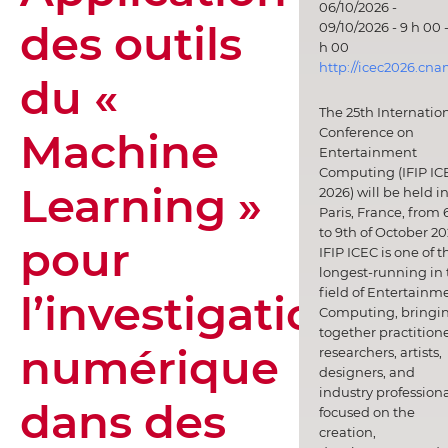
06/10/2026 -
des outils
09/10/2026 - 9 h 00 -
h 00
http://icec2026.cna
du «
The 25th Internatio
Machine
Conference on
Entertainment
Computing (IFIP IC
Learning »
2026) will be held i
Paris, France, from 
to 9th of October 20
pour
IFIP ICEC is one of t
longest-running in 
field of Entertainm
l’investigation
Computing, bringi
together practitione
numérique
researchers, artists,
designers, and
industry professiona
dans des
focused on the
creation,