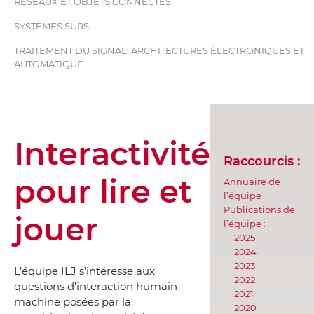
RÉSEAUX ET OBJETS CONNECTÉS
SYSTÈMES SÛRS
TRAITEMENT DU SIGNAL, ARCHITECTURES ÉLECTRONIQUES ET
AUTOMATIQUE
Interactivité
Raccourcis :
pour lire et
Annuaire de
l’équipe
Publications de
jouer
l’équipe :
2025
2024
2023
L’équipe ILJ s’intéresse aux
2022
questions d’interaction humain-
2021
machine posées par la
2020