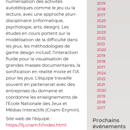
numérisation des activités
2019
autotéliques comme le jeu ou la
2018
lecture, avec une approche pluri-
2017
disciplinaire (informatique,
2025
2024
psychologie, arts, design). Les
2023
études en cours portent sur la
2022
modélisation de la difficulté dans
2021
les jeux, les méthodologies de
2020
game design inclusif, l’interaction
2019
fluide pour la visualisation de
2018
grandes masses documentaires, la
2017
sonification en réalité mixte et l’IA
2024
pour les jeux. L’équipe travaille
2022
souvent en partenariat avec des
2021
2020
entreprises du domaine et
2019
coordonne les enseignements de
2018
l’Ecole Nationale des Jeux et
2017
Médias Interactifs (Cnam-Enjmin).
Site web de l’équipe :
Prochains
https://ilj.cnam.fr/index.html
événements