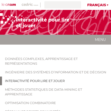
FRANÇAIS
Interactivité pour lire
et jouer
MENU
DONNÉES COMPLEXES, APPRENTISSAGE ET
REPRÉSENTATIONS
INGÉNIERIE DES SYSTÈMES D’INFORMATION ET DE DÉCISION
INTERACTIVITÉ POUR LIRE ET JOUER
MÉTHODES STATISTIQUES DE DATA-MINING ET
APPRENTISSAGE
OPTIMISATION COMBINATOIRE