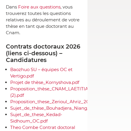
Dans
Foire aux questions
, vous
trouverez toutes les questions
relatives au déroulement de votre
thèse en tant que doctorant au
Cnam.
Contrats doctoraux 2026
(liens ci-dessous) –
Candidatures
Baozhuo SU – équipes OC et
Vertigo.pdf
Projet de thèse_Kornyshova.pdf
Proposition_thèse_CNAM_LAETITIA_EPN03__VERSIO
(2).pdf
Proposition_these_Zerioul_Ahriz_2026.pdf
Sujet_de_thèse_Bouhadjera_Niang_2026.pdf
Sujet_de_these_Kedad-
Sidhoum_OC.pdf
Theo Combe Contrat doctoral