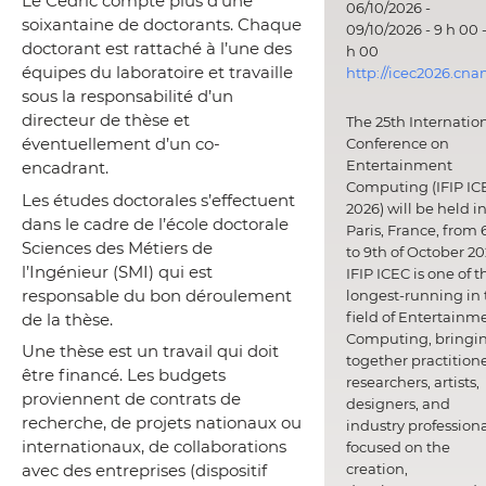
Le Cédric compte plus d’une
06/10/2026 -
soixantaine de doctorants. Chaque
09/10/2026 - 9 h 00 -
doctorant est rattaché à l’une des
h 00
équipes du laboratoire et travaille
http://icec2026.cna
sous la responsabilité d’un
directeur de thèse et
The 25th Internatio
éventuellement d’un co-
Conference on
Entertainment
encadrant.
Computing (IFIP IC
Les études doctorales s’effectuent
2026) will be held i
dans le cadre de l’école doctorale
Paris, France, from 
Sciences des Métiers de
to 9th of October 20
l’Ingénieur (SMI) qui est
IFIP ICEC is one of t
responsable du bon déroulement
longest-running in 
field of Entertainm
de la thèse.
Computing, bringi
Une thèse est un travail qui doit
together practitione
être financé. Les budgets
researchers, artists,
proviennent de contrats de
designers, and
recherche, de projets nationaux ou
industry professiona
internationaux, de collaborations
focused on the
avec des entreprises (dispositif
creation,