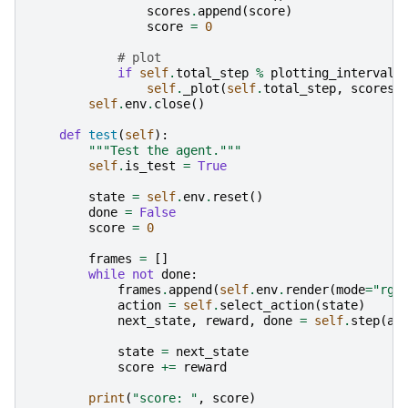
scores
.
append
(
score
)
score
=
0
# plot
if
self
.
total_step
%
plotting_interval
self
.
_plot
(
self
.
total_step
,
scores
,
self
.
env
.
close
()
def
test
(
self
):
"""Test the agent."""
self
.
is_test
=
True
state
=
self
.
env
.
reset
()
done
=
False
score
=
0
frames
=
[]
while
not
done
:
frames
.
append
(
self
.
env
.
render
(
mode
=
"rgb
action
=
self
.
select_action
(
state
)
next_state
,
reward
,
done
=
self
.
step
(
ac
state
=
next_state
score
+=
reward
print
(
"score: "
,
score
)