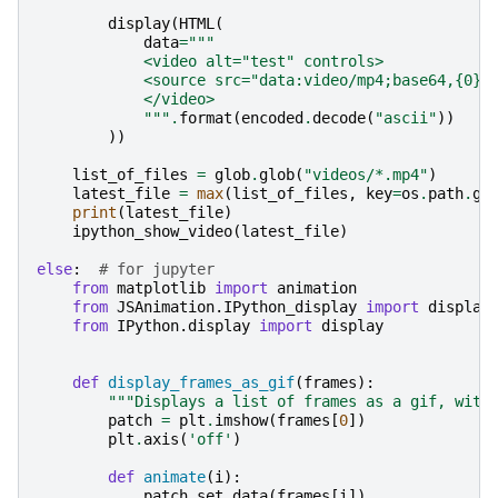
display
(
HTML
(
data
=
"""
            <video alt="test" controls>
            <source src="data:video/mp4;base64,
{0}
"
            </video>
            """
.
format
(
encoded
.
decode
(
"ascii"
))
))
list_of_files
=
glob
.
glob
(
"videos/*.mp4"
)
latest_file
=
max
(
list_of_files
,
key
=
os
.
path
.
ge
print
(
latest_file
)
ipython_show_video
(
latest_file
)
else
:
# for jupyter
from
matplotlib
import
animation
from
JSAnimation.IPython_display
import
display
from
IPython.display
import
display
def
display_frames_as_gif
(
frames
):
"""Displays a list of frames as a gif, with
patch
=
plt
.
imshow
(
frames
[
0
])
plt
.
axis
(
'off'
)
def
animate
(
i
):
patch
.
set_data
(
frames
[
i
])