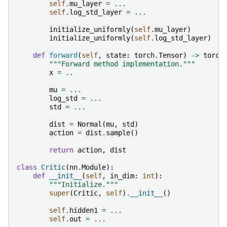
self
.
mu_layer
=
...
self
.
log_std_layer
=
...
initialize_uniformly
(
self
.
mu_layer
)
initialize_uniformly
(
self
.
log_std_layer
)
def
forward
(
self
,
state
:
torch
.
Tensor
)
->
torch
"""Forward method implementation."""
x
=
..
mu
=
...
log_std
=
...
std
=
...
dist
=
Normal
(
mu
,
std
)
action
=
dist
.
sample
()
return
action
,
dist
class
Critic
(
nn
.
Module
):
def
__init__
(
self
,
in_dim
:
int
):
"""Initialize."""
super
(
Critic
,
self
)
.
__init__
()
self
.
hidden1
=
...
self
.
out
=
...