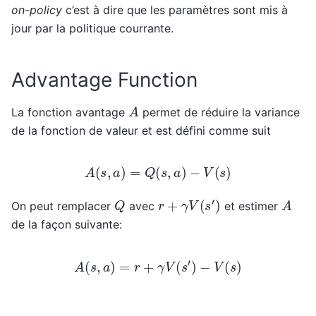
on-policy
c’est à dire que les paramètres sont mis à
jour par la politique courrante.
Advantage Function
A
La fonction avantage
permet de réduire la variance
de la fonction de valeur et est défini comme suit
A
(
s
,
a
)
=
Q
(
s
,
a
)
−
V
(
s
)
r
+
γ
V
(
s
′
)
A
Q
On peut remplacer
avec
et estimer
de la façon suivante:
A
(
s
,
a
)
=
r
+
γ
V
(
s
′
)
−
V
(
s
)