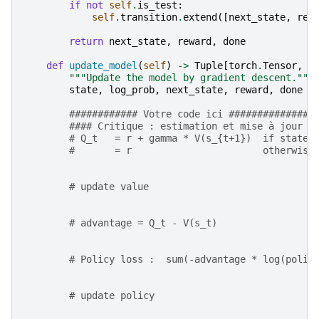
if
not
self
.
is_test
:
self
.
transition
.
extend
([
next_state
,
rew
return
next_state
,
reward
,
done
def
update_model
(
self
)
->
Tuple
[
torch
.
Tensor
,
t
"""Update the model by gradient descent."""
state
,
log_prob
,
next_state
,
reward
,
done
=
############ Votre code ici ###############
#### Critique : estimation et mise à jour #
# Q_t   = r + gamma * V(s_{t+1})  if state 
#       = r                       otherwise
# update value
# advantage = Q_t - V(s_t)
# Policy loss :  sum(-advantage * log(polit
# update policy