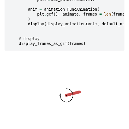
anim
=
animation
.
FuncAnimation
(
plt
.
gcf
(),
animate
,
frames
=
len
(
frames
)
display
(
display_animation
(
anim
,
default_mod
# display
display_frames_as_gif
(
frames
)