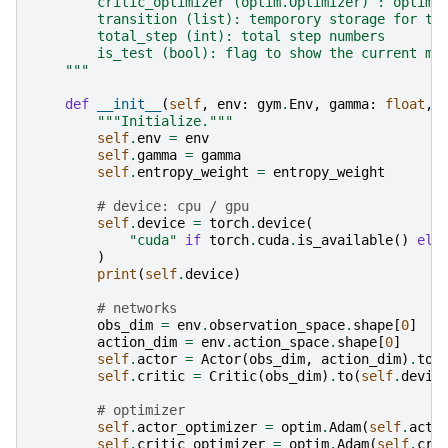
        critic_optimizer (optim.Optimizer) : optimi
        transition (list): temporory storage for th
        total_step (int): total step numbers
        is_test (bool): flag to show the current mo
    """
def
__init__
(
self
,
env
:
gym
.
Env
,
gamma
:
float
,
"""Initialize."""
self
.
env
=
env
self
.
gamma
=
gamma
self
.
entropy_weight
=
entropy_weight
# device: cpu / gpu
self
.
device
=
torch
.
device
(
"cuda"
if
torch
.
cuda
.
is_available
()
els
)
print
(
self
.
device
)
# networks
obs_dim
=
env
.
observation_space
.
shape
[
0
]
action_dim
=
env
.
action_space
.
shape
[
0
]
self
.
actor
=
Actor
(
obs_dim
,
action_dim
)
.
to
(
self
.
critic
=
Critic
(
obs_dim
)
.
to
(
self
.
devic
# optimizer
self
.
actor_optimizer
=
optim
.
Adam
(
self
.
acto
self
.
critic_optimizer
=
optim
.
Adam
(
self
.
cri