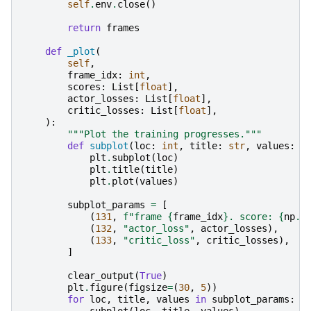
self
.
env
.
close
()
return
frames
def
_plot
(
self
,
frame_idx
:
int
,
scores
:
List
[
float
],
actor_losses
:
List
[
float
],
critic_losses
:
List
[
float
],
):
"""Plot the training progresses."""
def
subplot
(
loc
:
int
,
title
:
str
,
values
:
L
plt
.
subplot
(
loc
)
plt
.
title
(
title
)
plt
.
plot
(
values
)
subplot_params
=
[
(
131
,
f
"frame 
{
frame_idx
}
. score: 
{
np
.
m
(
132
,
"actor_loss"
,
actor_losses
),
(
133
,
"critic_loss"
,
critic_losses
),
]
clear_output
(
True
)
plt
.
figure
(
figsize
=
(
30
,
5
))
for
loc
,
title
,
values
in
subplot_params
: