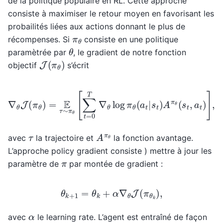
de la politique populaire en RL. Cette approche
consiste à maximiser le retour moyen en favorisant les
probailités liées aux actions donnant le plus de
π
θ
récompenses. Si
consiste en une politique
θ
paramètrée par
, le gradient de notre fonction
J
(
π
θ
)
objectif
s’écrit
∇
θ
J
(
π
θ
)
=
E
τ
∼
π
θ
[
∑
t
=
0
T
∇
θ
log
π
θ
(
a
t
|
s
t
)
A
π
θ
(
s
t
,
a
t
)
A
π
θ
τ
avec
la trajectoire et
la fonction avantage.
L’approche policy gradient consiste ) mettre à jour les
π
paramètre de
par montée de gradient :
θ
k
+
1
=
θ
k
+
α
∇
θ
J
(
π
θ
k
)
,
α
avec
le learning rate. L’agent est entraîné de façon