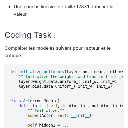
Une couche linéaire de taille 128x1 donnant la
valeur
Coding Task :
Compléter les modèles suivant pour l’acteur et le
critique
def
initialize_uniformly
(
layer
:
nn
.
Linear
,
init_w
:
"""Initialize the weights and bias in [-init_w,
layer
.
weight
.
data
.
uniform_
(
-
init_w
,
init_w
)
layer
.
bias
.
data
.
uniform_
(
-
init_w
,
init_w
)
class
Actor
(
nn
.
Module
):
def
__init__
(
self
,
in_dim
:
int
,
out_dim
:
int
):
"""Initialize."""
super
(
Actor
,
self
)
.
__init__
()
self
.
hidden1
=
...