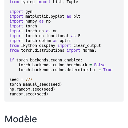
from
typing
import
List
,
Tuple
import
gym
import
matplotlib.pyplot
as
plt
import
numpy
as
np
import
torch
import
torch.nn
as
nn
import
torch.nn.functional
as
F
import
torch.optim
as
optim
from
IPython.display
import
clear_output
from
torch.distributions
import
Normal
if
torch
.
backends
.
cudnn
.
enabled
:
torch
.
backends
.
cudnn
.
benchmark
=
False
torch
.
backends
.
cudnn
.
deterministic
=
True
seed
=
777
torch
.
manual_seed
(
seed
)
np
.
random
.
seed
(
seed
)
random
.
seed
(
seed
)
Modèle