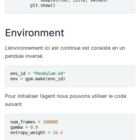
subplot
(
loc
,
title
,
values
)
plt
.
show
()
Environment
L’environnement ici est continue est consiste en un
pendule inversé.
env_id
=
"Pendulum-v0"
env
=
gym
.
make
(
env_id
)
Pour initialiser l’agent nous pouvons utiliser le code
suivant
num_frames
=
100000
gamma
=
0.9
entropy_weight
=
1e-2