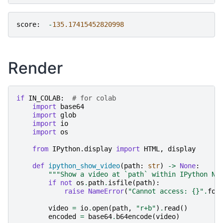
score
:
-
135.17415452820998
Render
if
IN_COLAB
:
# for colab
import
base64
import
glob
import
io
import
os
from
IPython.display
import
HTML
,
display
def
ipython_show_video
(
path
:
str
)
->
None
:
"""Show a video at `path` within IPython No
if
not
os
.
path
.
isfile
(
path
):
raise
NameError
(
"Cannot access: 
{}
"
.
for
video
=
io
.
open
(
path
,
"r+b"
)
.
read
()
encoded
=
base64
.
b64encode
(
video
)