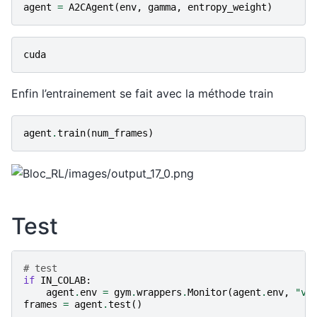
agent
=
A2CAgent
(
env
,
gamma
,
entropy_weight
)
cuda
Enfin l’entrainement se fait avec la méthode train
agent
.
train
(
num_frames
)
Test
# test
if
IN_COLAB
:
agent
.
env
=
gym
.
wrappers
.
Monitor
(
agent
.
env
,
"vi
frames
=
agent
.
test
()