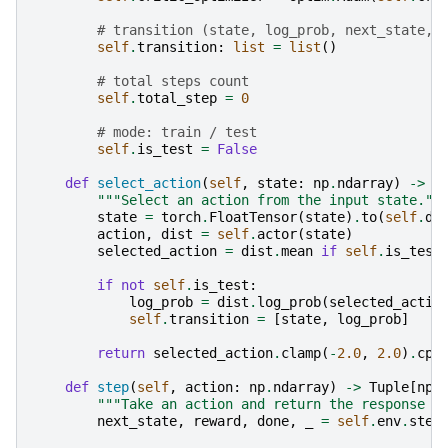
# transition (state, log_prob, next_state, 
self
.
transition
:
list
=
list
()
# total steps count
self
.
total_step
=
0
# mode: train / test
self
.
is_test
=
False
def
select_action
(
self
,
state
:
np
.
ndarray
)
->
n
"""Select an action from the input state.""
state
=
torch
.
FloatTensor
(
state
)
.
to
(
self
.
de
action
,
dist
=
self
.
actor
(
state
)
selected_action
=
dist
.
mean
if
self
.
is_test
if
not
self
.
is_test
:
log_prob
=
dist
.
log_prob
(
selected_actio
self
.
transition
=
[
state
,
log_prob
]
return
selected_action
.
clamp
(
-
2.0
,
2.0
)
.
cpu
def
step
(
self
,
action
:
np
.
ndarray
)
->
Tuple
[
np
.
"""Take an action and return the response o
next_state
,
reward
,
done
,
_
=
self
.
env
.
step