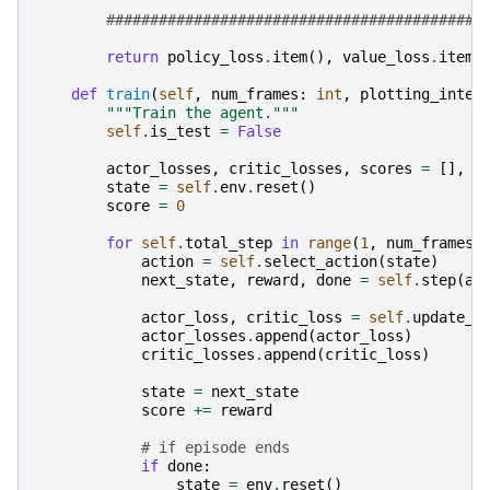
###########################################
return
policy_loss
.
item
(),
value_loss
.
item
(
def
train
(
self
,
num_frames
:
int
,
plotting_inter
"""Train the agent."""
self
.
is_test
=
False
actor_losses
,
critic_losses
,
scores
=
[],
[
state
=
self
.
env
.
reset
()
score
=
0
for
self
.
total_step
in
range
(
1
,
num_frames
action
=
self
.
select_action
(
state
)
next_state
,
reward
,
done
=
self
.
step
(
ac
actor_loss
,
critic_loss
=
self
.
update_m
actor_losses
.
append
(
actor_loss
)
critic_losses
.
append
(
critic_loss
)
state
=
next_state
score
+=
reward
# if episode ends
if
done
:
state
=
env
.
reset
()