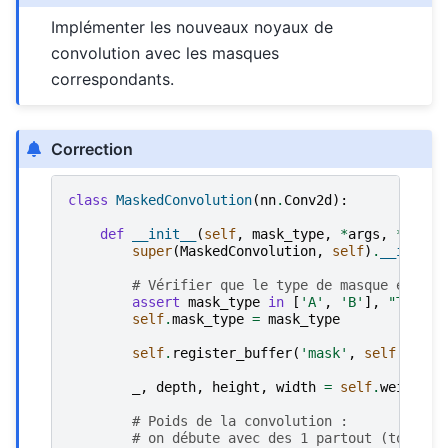
Implémenter les nouveaux noyaux de
convolution avec les masques
correspondants.
Correction
class
MaskedConvolution
(
nn
.
Conv2d
):
def
__init__
(
self
,
mask_type
,
*
args
,
**
kwar
super
(
MaskedConvolution
,
self
)
.
__init__
# Vérifier que le type de masque est au
assert
mask_type
in
[
'A'
,
'B'
],
"Type i
self
.
mask_type
=
mask_type
self
.
register_buffer
(
'mask'
,
self
.
weigh
_
,
depth
,
height
,
width
=
self
.
weight
.
s
# Poids de la convolution :
# on débute avec des 1 partout (tous le