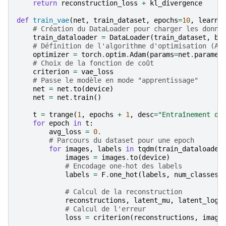
return
reconstruction_loss
+
kl_divergence
def
train_vae
(
net
,
train_dataset
,
epochs
=
10
,
learni
# Création du DataLoader pour charger les donné
train_dataloader
=
DataLoader
(
train_dataset
,
ba
# Définition de l'algorithme d'optimisation (Ad
optimizer
=
torch
.
optim
.
Adam
(
params
=
net
.
paramet
# Choix de la fonction de coût
criterion
=
vae_loss
# Passe le modèle en mode "apprentissage"
net
=
net
.
to
(
device
)
net
=
net
.
train
()
t
=
trange
(
1
,
epochs
+
1
,
desc
=
"Entraînement du
for
epoch
in
t
:
avg_loss
=
0.
# Parcours du dataset pour une epoch
for
images
,
labels
in
tqdm
(
train_dataloader
images
=
images
.
to
(
device
)
# Encodage one-hot des labels
labels
=
F
.
one_hot
(
labels
,
num_classes
=
# Calcul de la reconstruction
reconstructions
,
latent_mu
,
latent_logv
# Calcul de l'erreur
loss
=
criterion
(
reconstructions
,
image