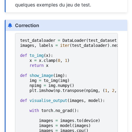
quelques exemples du jeu de test.
Correction
test_dataloader
=
DataLoader
(
test_dataset
,
batc
images
,
labels
=
iter
(
test_dataloader
)
.
next
()
def
to_img
(
x
):
x
=
x
.
clamp
(
0
,
1
)
return
x
def
show_image
(
img
):
img
=
to_img
(
img
)
npimg
=
img
.
numpy
()
plt
.
imshow
(
np
.
transpose
(
npimg
,
(
1
,
2
,
0
)))
def
visualise_output
(
images
,
model
):
with
torch
.
no_grad
():
images
=
images
.
to
(
device
)
images
=
model
(
images
)
images
=
images
.
cpu
()