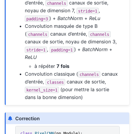
d’entrée,
canaux de sortie,
channels
noyau de dimension 7,
,
stride=1
) +
BatchNorm
+
ReLu
padding=3
Convolution masquée de type B
(
canaux d’entrée,
channels
channels
canaux de sortie, noyau de dimension 3,
,
) +
BatchNorm
+
stride=1
padding=1
ReLU
à répéter
7 fois
Convolution classique (
canaux
channels
d’entrée,
canaux de sortie,
classes
(pour mettre la sortie
kernel_size=1
dans la bonne dimension)
Correction
class
PixelCNN
(
nn
.
Module
):