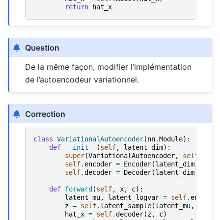
return
hat_x
Question
De la même façon, modifier l’implémentation
de l’autoencodeur variationnel.
Correction
class
VariationalAutoencoder
(
nn
.
Module
):
def
__init__
(
self
,
latent_dim
):
super
(
VariationalAutoencoder
,
self
)
.
__i
self
.
encoder
=
Encoder
(
latent_dim
)
self
.
decoder
=
Decoder
(
latent_dim
)
def
forward
(
self
,
x
,
c
):
latent_mu
,
latent_logvar
=
self
.
encoder
z
=
self
.
latent_sample
(
latent_mu
,
laten
hat_x
=
self
.
decoder
(
z
,
c
)