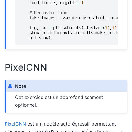
condition
[:,
digit
]
=
1
# Reconstruction
fake_images
=
vae
.
decoder
(
latent
,
condition
fig
,
ax
=
plt
.
subplots
(
figsize
=
(
12
,
12
))
show_grid
(
torchvision
.
utils
.
make_grid
(
fake_
plt
.
show
()
PixelCNN
Note
Cet exercice est un approfondissement
optionnel.
PixelCNN
est un modèle autorégressif permettant
d’estimer la densité d’un jeu de données d’images. La