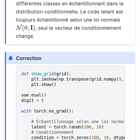
différentes classes en échantillonnant dans la
distribution conditionnelle. Le code latent est
toujours échantillonné selon une loi normale
N
(
0
,
I
)
, seul le vecteur de conditionnement
change.
Correction
def
show_grid
(
grid
):
plt
.
imshow
(
np
.
transpose
(
grid
.
numpy
(),
(
1
,
2
plt
.
show
()
vae
.
eval
()
digit
=
5
with
torch
.
no_grad
():
# Échantillonnage selon une loi normale
latent
=
torch
.
randn
(
100
,
10
)
# Conditionnement
condition
=
torch
.
zeros
(
100
,
10
,
dtype
=
int
)