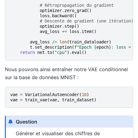
# Rétropropagation du gradient
optimizer
.
zero_grad
()
loss
.
backward
()
# Descente de gradient (une itération)
optimizer
.
step
()
avg_loss
+=
loss
.
item
()
avg_loss
/=
len
(
train_dataloader
)
t
.
set_description
(
f
"Epoch 
{
epoch
}
: loss = 
{
return
net
.
to
(
"cpu"
)
.
eval
()
Nous pouvons ainsi entraîner notre VAE conditionnel
sur la base de données MNIST :
vae
=
VariationalAutoencoder
(
10
)
vae
=
train_vae
(
vae
,
train_dataset
)
Question
Générer et visualiser des chiffres de