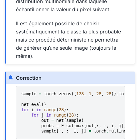
distribution multinomiale dans laquelle
échantillonner la valeur du pixel suivant.
Il est également possible de choisir
systématiquement la classe la plus probable
mais ce procédé déterministe ne permettra
de générer qu’une seule image (toujours la
même).
Correction
sample
=
torch
.
zeros
((
128
,
1
,
28
,
28
))
.
to
(
devic
net
.
eval
()
for
i
in
range
(
28
):
for
j
in
range
(
28
):
out
=
net
(
sample
)
probs
=
F
.
softmax
(
out
[:,
:,
i
,
j
],
dim
=
1
sample
[:,
:,
i
,
j
]
=
torch
.
multinomial
(