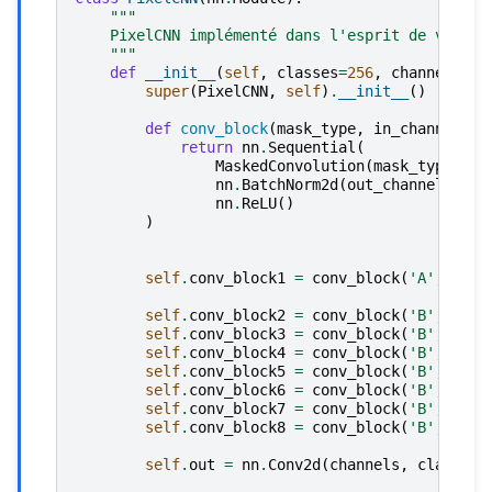
"""
    PixelCNN implémenté dans l'esprit de van de
    """
def
__init__
(
self
,
classes
=
256
,
channels
=
64
super
(
PixelCNN
,
self
)
.
__init__
()
def
conv_block
(
mask_type
,
in_channels
,
return
nn
.
Sequential
(
MaskedConvolution
(
mask_type
,
in
nn
.
BatchNorm2d
(
out_channels
),
nn
.
ReLU
()
)
self
.
conv_block1
=
conv_block
(
'A'
,
1
,
c
self
.
conv_block2
=
conv_block
(
'B'
,
chan
self
.
conv_block3
=
conv_block
(
'B'
,
chan
self
.
conv_block4
=
conv_block
(
'B'
,
chan
self
.
conv_block5
=
conv_block
(
'B'
,
chan
self
.
conv_block6
=
conv_block
(
'B'
,
chan
self
.
conv_block7
=
conv_block
(
'B'
,
chan
self
.
conv_block8
=
conv_block
(
'B'
,
chan
self
.
out
=
nn
.
Conv2d
(
channels
,
classes
,