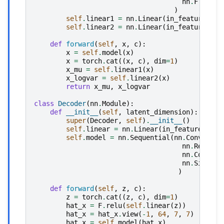
nn
.
Flatten
)
self
.
linear1
=
nn
.
Linear
(
in_features
=
64
self
.
linear2
=
nn
.
Linear
(
in_features
=
64
def
forward
(
self
,
x
,
c
):
x
=
self
.
model
(
x
)
x
=
torch
.
cat
((
x
,
c
),
dim
=
1
)
x_mu
=
self
.
linear1
(
x
)
x_logvar
=
self
.
linear2
(
x
)
return
x_mu
,
x_logvar
class
Decoder
(
nn
.
Module
):
def
__init__
(
self
,
latent_dimension
):
super
(
Decoder
,
self
)
.
__init__
()
self
.
linear
=
nn
.
Linear
(
in_features
=
lat
self
.
model
=
nn
.
Sequential
(
nn
.
ConvTrans
nn
.
ReLU
(),
nn
.
ConvTra
nn
.
Sigmoid
)
def
forward
(
self
,
z
,
c
):
z
=
torch
.
cat
((
z
,
c
),
dim
=
1
)
hat_x
=
F
.
relu
(
self
.
linear
(
z
))
hat_x
=
hat_x
.
view
(
-
1
,
64
,
7
,
7
)
hat_x
=
self
.
model
(
hat_x
)