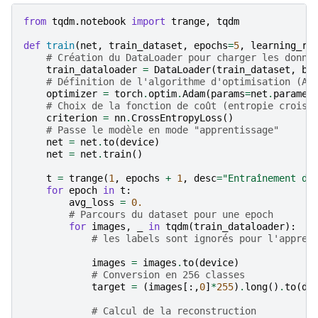
from
tqdm.notebook
import
trange
,
tqdm
def
train
(
net
,
train_dataset
,
epochs
=
5
,
learning_ra
# Création du DataLoader pour charger les donné
train_dataloader
=
DataLoader
(
train_dataset
,
ba
# Définition de l'algorithme d'optimisation (Ad
optimizer
=
torch
.
optim
.
Adam
(
params
=
net
.
paramet
# Choix de la fonction de coût (entropie croisé
criterion
=
nn
.
CrossEntropyLoss
()
# Passe le modèle en mode "apprentissage"
net
=
net
.
to
(
device
)
net
=
net
.
train
()
t
=
trange
(
1
,
epochs
+
1
,
desc
=
"Entraînement du
for
epoch
in
t
:
avg_loss
=
0.
# Parcours du dataset pour une epoch
for
images
,
_
in
tqdm
(
train_dataloader
):
# les labels sont ignorés pour l'appren
images
=
images
.
to
(
device
)
# Conversion en 256 classes
target
=
(
images
[:,
0
]
*
255
)
.
long
()
.
to
(
de
# Calcul de la reconstruction