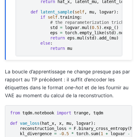
return
hat_x
,
latent_mu
,
latent_logvar
def
latent_sample
(
self
,
mu
,
logvar
):
if
self
.
training
:
# the reparameterization trick
std
=
logvar
.
mul
(
0.5
)
.
exp_
()
eps
=
torch
.
empty_like
(
std
)
.
normal_
return
eps
.
mul
(
std
)
.
add_
(
mu
)
else
:
return
mu
La boucle d’apprentissage ne change presque pas par
rapport au TP précédent : il suffit d’encoder les
étiquettes dans le format
one-hot
et de les fournir au
VAE au moment du calcul de la reconstruction.
from
tqdm.notebook
import
trange
,
tqdm
def
vae_loss
(
hat_x
,
x
,
mu
,
logvar
):
reconstruction_loss
=
F
.
binary_cross_entropy
(
ha
kl_divergence
=
-
0.5
*
torch
.
sum
(
1
+
logvar
-
m