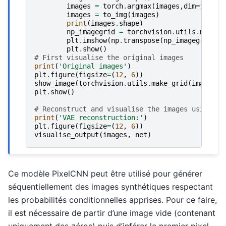
images
=
torch
.
argmax
(
images
,
dim
=
1
)
.
uns
images
=
to_img
(
images
)
print
(
images
.
shape
)
np_imagegrid
=
torchvision
.
utils
.
make_g
plt
.
imshow
(
np
.
transpose
(
np_imagegrid
,
(
plt
.
show
()
# First visualise the original images
print
(
'Original images'
)
plt
.
figure
(
figsize
=
(
12
,
6
))
show_image
(
torchvision
.
utils
.
make_grid
(
images
[
1
plt
.
show
()
# Reconstruct and visualise the images using th
print
(
'VAE reconstruction:'
)
plt
.
figure
(
figsize
=
(
12
,
6
))
visualise_output
(
images
,
net
)
Ce modèle PixelCNN peut être utilisé pour générer
séquentiellement des images synthétiques respectant
les probabilités conditionnelles apprises. Pour ce faire,
il est nécessaire de partir d’une image vide (contenant
uniquement des zéros) puis d’inférer le premier pixel,