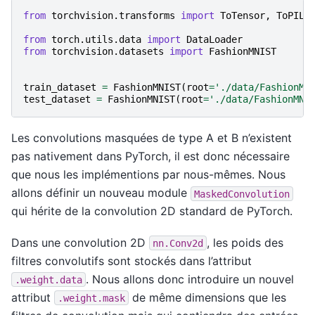
from
torchvision.transforms
import
ToTensor
,
ToPILI
from
torch.utils.data
import
DataLoader
from
torchvision.datasets
import
FashionMNIST
train_dataset
=
FashionMNIST
(
root
=
'./data/FashionMN
test_dataset
=
FashionMNIST
(
root
=
'./data/FashionMNI
Les convolutions masquées de type A et B n’existent
pas nativement dans PyTorch, il est donc nécessaire
que nous les implémentions par nous-mêmes. Nous
allons définir un nouveau module
MaskedConvolution
qui hérite de la convolution 2D standard de PyTorch.
Dans une convolution 2D
, les poids des
nn.Conv2d
filtres convolutifs sont stockés dans l’attribut
. Nous allons donc introduire un nouvel
.weight.data
attribut
de même dimensions que les
.weight.mask