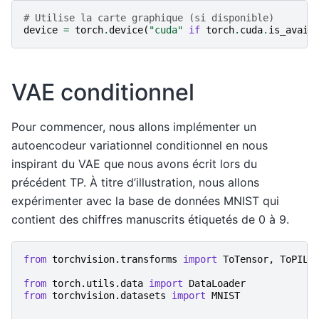
# Utilise la carte graphique (si disponible)
device
=
torch
.
device
(
"cuda"
if
torch
.
cuda
.
is_avail
VAE conditionnel
Pour commencer, nous allons implémenter un
autoencodeur variationnel conditionnel en nous
inspirant du VAE que nous avons écrit lors du
précédent TP. À titre d’illustration, nous allons
expérimenter avec la base de données MNIST qui
contient des chiffres manuscrits étiquetés de 0 à 9.
from
torchvision.transforms
import
ToTensor
,
ToPILI
from
torch.utils.data
import
DataLoader
from
torchvision.datasets
import
MNIST