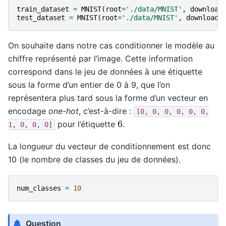
train_dataset
=
MNIST
(
root
=
'./data/MNIST'
,
download
test_dataset
=
MNIST
(
root
=
'./data/MNIST'
,
download
=
On souhaite dans notre cas conditionner le modèle au
chiffre représenté par l’image. Cette information
correspond dans le jeu de données à une étiquette
sous la forme d’un entier de 0 à 9, que l’on
représentera plus tard sous la forme d’un vecteur en
encodage
one-hot
, c’est-à-dire :
[0,
0,
0,
0,
0,
0,
6
pour l’étiquette
.
1,
0,
0,
0]
La longueur du vecteur de conditionnement est donc
10 (le nombre de classes du jeu de données).
num_classes
=
10
Question