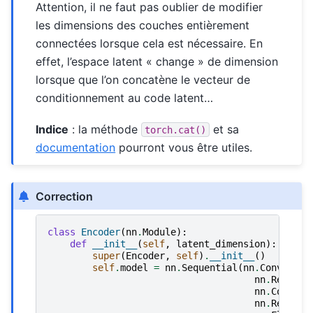
Attention, il ne faut pas oublier de modifier
les dimensions des couches entièrement
connectées lorsque cela est nécessaire. En
effet, l’espace latent « change » de dimension
lorsque que l’on concatène le vecteur de
conditionnement au code latent…
Indice
: la méthode
et sa
torch.cat()
documentation
pourront vous être utiles.
Correction
class
Encoder
(
nn
.
Module
):
def
__init__
(
self
,
latent_dimension
):
super
(
Encoder
,
self
)
.
__init__
()
self
.
model
=
nn
.
Sequential
(
nn
.
Conv2d
(
1
,
nn
.
ReLU
(),
nn
.
Conv2d
(
nn
.
ReLU
(),