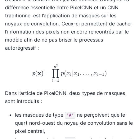
différence essentielle entre PixelCNN et un CNN
traditionnel est l’application de masques sur les
noyaux de convolution. Ceux-ci permettent de cacher
l’information des pixels non encore rencontrés par le
modèle afin de ne pas briser le processus
autorégressif :
p
(
x
)
=
∏
i
=
1
n
2
p
(
x
i
|
x
1
,
…
,
x
i
−
1
)
Dans l’article de PixelCNN, deux types de masques
sont introduits :
les masques de type
ne perçoivent que le
'A'
quart nord-ouest du noyau de convolution sans le
pixel central,