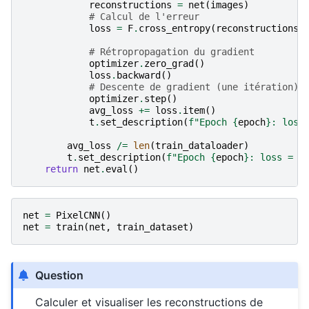
reconstructions
=
net
(
images
)
# Calcul de l'erreur
loss
=
F
.
cross_entropy
(
reconstructions
,
# Rétropropagation du gradient
optimizer
.
zero_grad
()
loss
.
backward
()
# Descente de gradient (une itération)
optimizer
.
step
()
avg_loss
+=
loss
.
item
()
t
.
set_description
(
f
"Epoch 
{
epoch
}
: loss
avg_loss
/=
len
(
train_dataloader
)
t
.
set_description
(
f
"Epoch 
{
epoch
}
: loss = 
{
return
net
.
eval
()
net
=
PixelCNN
()
net
=
train
(
net
,
train_dataset
)
Question
Calculer et visualiser les reconstructions de