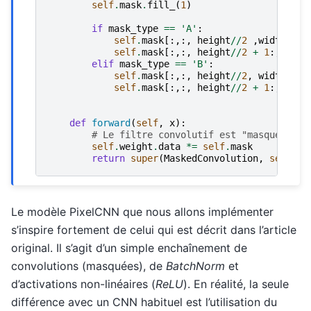
self
.
mask
.
fill_
(
1
)
if
mask_type
==
'A'
:
self
.
mask
[:,:,
height
//
2
,
width
//
2
:
self
.
mask
[:,:,
height
//
2
+
1
:,:]
=
elif
mask_type
==
'B'
:
self
.
mask
[:,:,
height
//
2
,
width
//
2
self
.
mask
[:,:,
height
//
2
+
1
:,:]
=
def
forward
(
self
,
x
):
# Le filtre convolutif est "masqué" par
self
.
weight
.
data
*=
self
.
mask
return
super
(
MaskedConvolution
,
self
)
.
f
Le modèle PixelCNN que nous allons implémenter
s’inspire fortement de celui qui est décrit dans l’article
original. Il s’agit d’un simple enchaînement de
convolutions (masquées), de
BatchNorm
et
d’activations non-linéaires (
ReLU
). En réalité, la seule
différence avec un CNN habituel est l’utilisation du