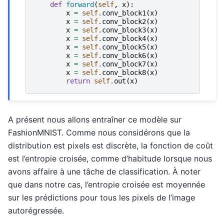
def
forward
(
self
,
x
):
x
=
self
.
conv_block1
(
x
)
x
=
self
.
conv_block2
(
x
)
x
=
self
.
conv_block3
(
x
)
x
=
self
.
conv_block4
(
x
)
x
=
self
.
conv_block5
(
x
)
x
=
self
.
conv_block6
(
x
)
x
=
self
.
conv_block7
(
x
)
x
=
self
.
conv_block8
(
x
)
return
self
.
out
(
x
)
A présent nous allons entraîner ce modèle sur
FashionMNIST. Comme nous considérons que la
distribution est pixels est discrète, la fonction de coût
est l’entropie croisée, comme d’habitude lorsque nous
avons affaire à une tâche de classification. À noter
que dans notre cas, l’entropie croisée est moyennée
sur les prédictions pour tous les pixels de l’image
autorégressée.