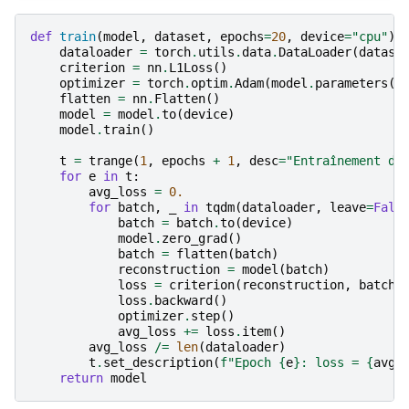
def
train
(
model
,
dataset
,
epochs
=
20
,
device
=
"cpu"
):
dataloader
=
torch
.
utils
.
data
.
DataLoader
(
datase
criterion
=
nn
.
L1Loss
()
optimizer
=
torch
.
optim
.
Adam
(
model
.
parameters
()
flatten
=
nn
.
Flatten
()
model
=
model
.
to
(
device
)
model
.
train
()
t
=
trange
(
1
,
epochs
+
1
,
desc
=
"Entraînement du
for
e
in
t
:
avg_loss
=
0.
for
batch
,
_
in
tqdm
(
dataloader
,
leave
=
Fals
batch
=
batch
.
to
(
device
)
model
.
zero_grad
()
batch
=
flatten
(
batch
)
reconstruction
=
model
(
batch
)
loss
=
criterion
(
reconstruction
,
batch
)
loss
.
backward
()
optimizer
.
step
()
avg_loss
+=
loss
.
item
()
avg_loss
/=
len
(
dataloader
)
t
.
set_description
(
f
"Epoch 
{
e
}
: loss = 
{
avg_
return
model