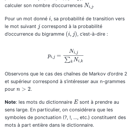
N
i
,
j
calculer son nombre d’occurrences
.
i
Pour un mot donné
, sa probabilité de transition vers
j
le mot suivant
correspond à la probabilité
(
i
,
j
)
d’occurrence du bigramme
, c’est-à-dire :
p
i
,
j
=
N
i
,
j
∑
k
N
i
,
k
Observons que le cas des chaînes de Markov d’ordre 2
et supérieur correspond à s’intéresser aux n-grammes
n
>
2
pour
.
E
Note
: les mots du dictionnaire
sont à prendre au
sens large. En particulier, on considérera que les
symboles de ponctuation (?, !, …, etc.) constituent des
mots à part entière dans le dictionnaire.