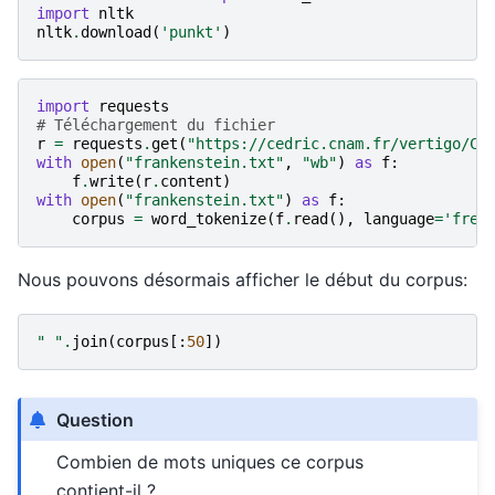
import
nltk
nltk
.
download
(
'punkt'
)
import
requests
# Téléchargement du fichier
r
=
requests
.
get
(
"https://cedric.cnam.fr/vertigo/Co
with
open
(
"frankenstein.txt"
,
"wb"
)
as
f
:
f
.
write
(
r
.
content
)
with
open
(
"frankenstein.txt"
)
as
f
:
corpus
=
word_tokenize
(
f
.
read
(),
language
=
'fren
Nous pouvons désormais afficher le début du corpus:
" "
.
join
(
corpus
[:
50
])
Question
Combien de mots uniques ce corpus
contient-il ?