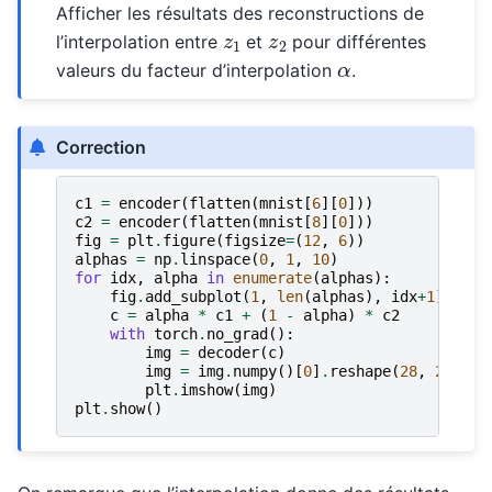
Afficher les résultats des reconstructions de
z
1
z
2
l’interpolation entre
et
pour différentes
α
valeurs du facteur d’interpolation
.
Correction
c1
=
encoder
(
flatten
(
mnist
[
6
][
0
]))
c2
=
encoder
(
flatten
(
mnist
[
8
][
0
]))
fig
=
plt
.
figure
(
figsize
=
(
12
,
6
))
alphas
=
np
.
linspace
(
0
,
1
,
10
)
for
idx
,
alpha
in
enumerate
(
alphas
):
fig
.
add_subplot
(
1
,
len
(
alphas
),
idx
+
1
)
c
=
alpha
*
c1
+
(
1
-
alpha
)
*
c2
with
torch
.
no_grad
():
img
=
decoder
(
c
)
img
=
img
.
numpy
()[
0
]
.
reshape
(
28
,
28
)
plt
.
imshow
(
img
)
plt
.
show
()