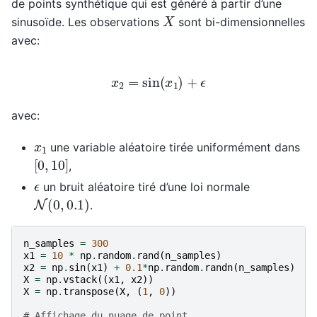
de points synthétique qui est généré à partir d’une
X
sinusoïde. Les observations
sont bi-dimensionnelles
avec:
x
2
=
sin
(
x
1
)
+
ϵ
avec:
x
1
une variable aléatoire tirée uniformément dans
[
0
,
10
]
,
ϵ
un bruit aléatoire tiré d’une loi normale
N
(
0
,
0.1
)
.
n_samples
=
300
x1
=
10
*
np
.
random
.
rand
(
n_samples
)
x2
=
np
.
sin
(
x1
)
+
0.1
*
np
.
random
.
randn
(
n_samples
)
X
=
np
.
vstack
((
x1
,
x2
))
X
=
np
.
transpose
(
X
,
(
1
,
0
))
# Affichage du nuage de point