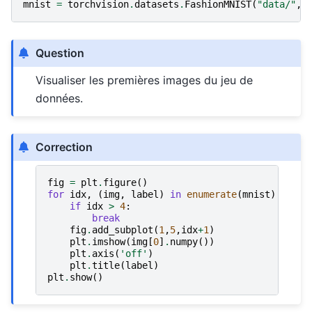
mnist
=
torchvision
.
datasets
.
FashionMNIST
(
"data/"
,
Question
Visualiser les premières images du jeu de
données.
Correction
fig
=
plt
.
figure
()
for
idx
,
(
img
,
label
)
in
enumerate
(
mnist
):
if
idx
>
4
:
break
fig
.
add_subplot
(
1
,
5
,
idx
+
1
)
plt
.
imshow
(
img
[
0
]
.
numpy
())
plt
.
axis
(
'off'
)
plt
.
title
(
label
)
plt
.
show
()