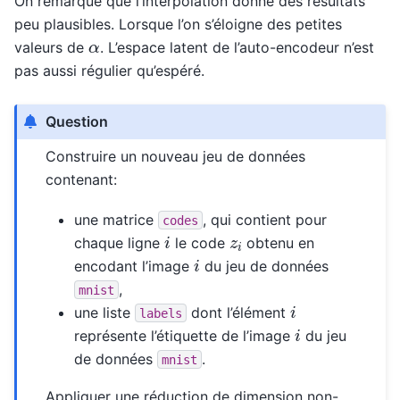
On remarque que l’interpolation donne des résultats
peu plausibles. Lorsque l’on s’éloigne des petites
α
valeurs de
. L’espace latent de l’auto-encodeur n’est
pas aussi régulier qu’espéré.
Question
Construire un nouveau jeu de données
contenant:
une matrice
, qui contient pour
codes
i
z
i
chaque ligne
le code
obtenu en
i
encodant l’image
du jeu de données
,
mnist
i
une liste
dont l’élément
labels
i
représente l’étiquette de l’image
du jeu
de données
.
mnist
Appliquer une réduction de dimension non-