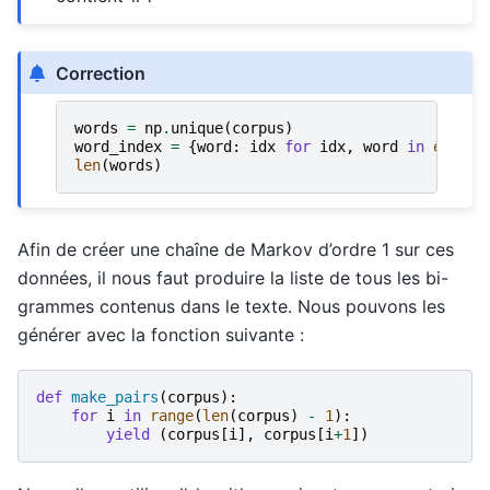
Correction
words
=
np
.
unique
(
corpus
)
word_index
=
{
word
:
idx
for
idx
,
word
in
enumer
len
(
words
)
Afin de créer une chaîne de Markov d’ordre 1 sur ces
données, il nous faut produire la liste de tous les bi-
grammes contenus dans le texte. Nous pouvons les
générer avec la fonction suivante :
def
make_pairs
(
corpus
):
for
i
in
range
(
len
(
corpus
)
-
1
):
yield
(
corpus
[
i
],
corpus
[
i
+
1
])