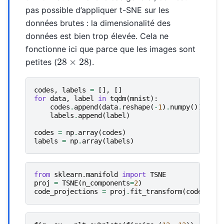
pas possible d’appliquer t-SNE sur les
données brutes : la dimensionalité des
données est bien trop élevée. Cela ne
fonctionne ici que parce que les images sont
28
×
28
petites (
).
codes
,
labels
=
[],
[]
for
data
,
label
in
tqdm
(
mnist
):
codes
.
append
(
data
.
reshape
(
-
1
)
.
numpy
())
labels
.
append
(
label
)
codes
=
np
.
array
(
codes
)
labels
=
np
.
array
(
labels
)
from
sklearn.manifold
import
TSNE
proj
=
TSNE
(
n_components
=
2
)
code_projections
=
proj
.
fit_transform
(
codes
)