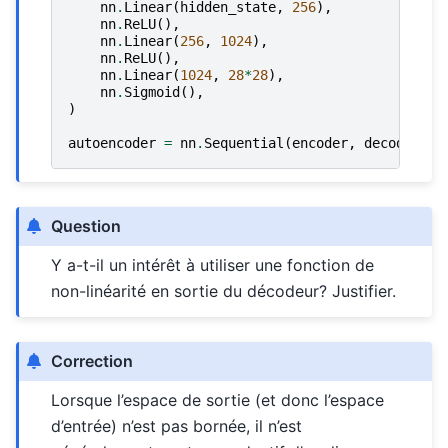
nn
.
Linear
(
hidden_state
,
256
),
nn
.
ReLU
(),
nn
.
Linear
(
256
,
1024
),
nn
.
ReLU
(),
nn
.
Linear
(
1024
,
28
*
28
),
nn
.
Sigmoid
(),
)
autoencoder
=
nn
.
Sequential
(
encoder
,
decoder
)
Question
Y a-t-il un intérêt à utiliser une fonction de
non-linéarité en sortie du décodeur? Justifier.
Correction
Lorsque l’espace de sortie (et donc l’espace
d’entrée) n’est pas bornée, il n’est