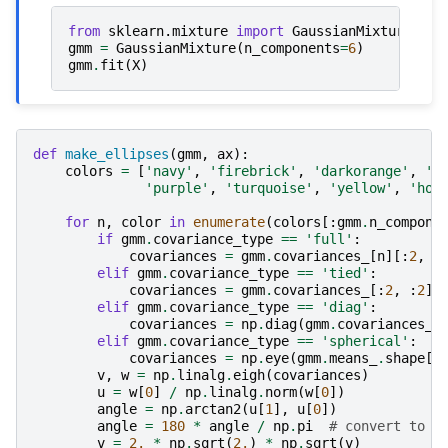
from
sklearn.mixture
import
GaussianMixture
gmm
=
GaussianMixture
(
n_components
=
6
)
gmm
.
fit
(
X
)
def
make_ellipses
(
gmm
,
ax
):
colors
=
[
'navy'
,
'firebrick'
,
'darkorange'
,
'd
'purple'
,
'turquoise'
,
'yellow'
,
'hot
for
n
,
color
in
enumerate
(
colors
[:
gmm
.
n_compone
if
gmm
.
covariance_type
==
'full'
:
covariances
=
gmm
.
covariances_
[
n
][:
2
,
:
elif
gmm
.
covariance_type
==
'tied'
:
covariances
=
gmm
.
covariances_
[:
2
,
:
2
]
elif
gmm
.
covariance_type
==
'diag'
:
covariances
=
np
.
diag
(
gmm
.
covariances_
[
elif
gmm
.
covariance_type
==
'spherical'
:
covariances
=
np
.
eye
(
gmm
.
means_
.
shape
[
1
v
,
w
=
np
.
linalg
.
eigh
(
covariances
)
u
=
w
[
0
]
/
np
.
linalg
.
norm
(
w
[
0
])
angle
=
np
.
arctan2
(
u
[
1
],
u
[
0
])
angle
=
180
*
angle
/
np
.
pi
# convert to d
v
=
2.
*
np
.
sqrt
(
2.
)
*
np
.
sqrt
(
v
)