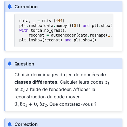
Correction
data
,
_
=
mnist
[
444
]
plt
.
imshow
(
data
.
numpy
()[
0
])
and
plt
.
show
()
with
torch
.
no_grad
():
reconst
=
autoencoder
(
data
.
reshape
(
1
,
-
1
))
.
plt
.
imshow
(
reconst
)
and
plt
.
show
()
Question
Choisir deux images du jeu de données
de
z
1
classes différentes
. Calculer leurs codes
z
2
et
à l’aide de l’encodeur. Afficher la
reconstruction du code moyen
0
,
5
z
1
+
0
,
5
z
2
. Que constatez-vous ?
Correction