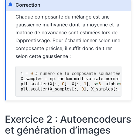
Correction
Chaque composante du mélange est une
gaussienne multivariée dont la moyenne et la
matrice de covariance sont estimées lors de
l’apprentissage. Pour échantillonner selon une
composante précise, il suffit donc de tirer
selon cette gaussienne :
i
=
0
# numéro de la composante souhaitée
X_samples
=
np
.
random
.
multivariate_normal
(
gmm
.
m
plt
.
scatter
(
X
[:,
0
],
X
[:,
1
],
s
=
3
,
alpha
=
0.5
)
plt
.
scatter
(
X_samples
[:,
0
],
X_samples
[:,
1
],
m
Exercice 2 : Autoencodeurs
et génération d’images