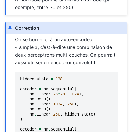
exemple, entre 30 et 250).
Correction
On se borne ici à un auto-encodeur
« simple », c’est-à-dire une combinaison de
deux perceptrons multi-couches. On pourrait
aussi utiliser un encodeur convolutif.
hidden_state
=
128
encoder
=
nn
.
Sequential
(
nn
.
Linear
(
28
*
28
,
1024
),
nn
.
ReLU
(),
nn
.
Linear
(
1024
,
256
),
nn
.
ReLU
(),
nn
.
Linear
(
256
,
hidden_state
)
)
decoder
=
nn
.
Sequential
(