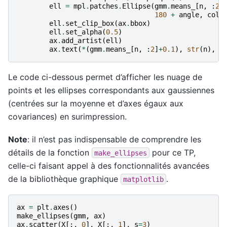
ell
=
mpl
.
patches
.
Ellipse
(
gmm
.
means_
[
n
,
:
2
]
180
+
angle
,
colo
ell
.
set_clip_box
(
ax
.
bbox
)
ell
.
set_alpha
(
0.5
)
ax
.
add_artist
(
ell
)
ax
.
text
(
*
(
gmm
.
means_
[
n
,
:
2
]
+
0.1
),
str
(
n
),
f
Le code ci-dessous permet d’afficher les nuage de
points et les ellipses correspondants aux gaussiennes
(centrées sur la moyenne et d’axes égaux aux
covariances) en surimpression.
Note
: il n’est pas indispensable de comprendre les
détails de la fonction
pour ce TP,
make_ellipses
celle-ci faisant appel à des fonctionnalités avancées
de la bibliothèque graphique
.
matplotlib
ax
=
plt
.
axes
()
make_ellipses
(
gmm
,
ax
)
ax
.
scatter
(
X
[:,
0
],
X
[:,
1
],
s
=
3
)