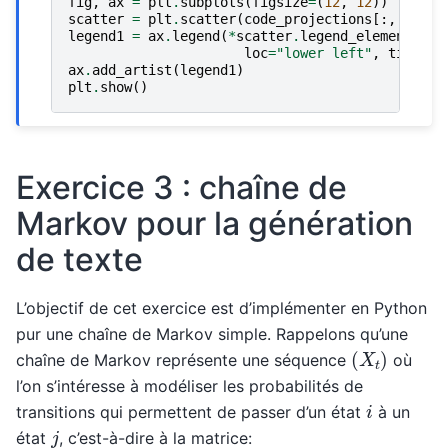
fig
,
ax
=
plt
.
subplots
(
figsize
=
(
12
,
12
))
scatter
=
plt
.
scatter
(
code_projections
[:,
0
],
c
legend1
=
ax
.
legend
(
*
scatter
.
legend_elements
(),
loc
=
"lower left"
,
title
=
"
ax
.
add_artist
(
legend1
)
plt
.
show
()
Exercice 3 : chaîne de
Markov pour la génération
de texte
L’objectif de cet exercice est d’implémenter en Python
pur une chaîne de Markov simple. Rappelons qu’une
(
X
t
)
chaîne de Markov représente une séquence
où
l’on s’intéresse à modéliser les probabilités de
i
transitions qui permettent de passer d’un état
à un
j
état
, c’est-à-dire à la matrice: