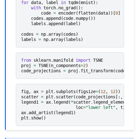
for
data
,
label
in
tqdm
(
mnist
):
with
torch
.
no_grad
():
code
=
encoder
(
flatten
(
data
))[
0
]
codes
.
append
(
code
.
numpy
())
labels
.
append
(
label
)
codes
=
np
.
array
(
codes
)
labels
=
np
.
array
(
labels
)
from
sklearn.manifold
import
TSNE
proj
=
TSNE
(
n_components
=
2
)
code_projections
=
proj
.
fit_transform
(
codes
)
fig
,
ax
=
plt
.
subplots
(
figsize
=
(
12
,
12
))
scatter
=
plt
.
scatter
(
code_projections
[:,
0
],
c
legend1
=
ax
.
legend
(
*
scatter
.
legend_elements
(),
loc
=
"lower left"
,
title
=
"
ax
.
add_artist
(
legend1
)
plt
.
show
()