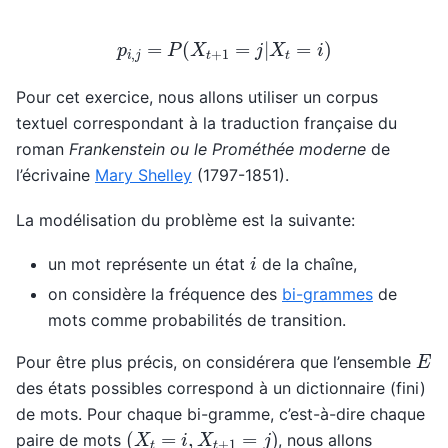
p
i
,
j
=
P
(
X
t
+
1
=
j
|
X
t
=
i
)
Pour cet exercice, nous allons utiliser un corpus
textuel correspondant à la traduction française du
roman
Frankenstein ou le Prométhée moderne
de
l’écrivaine
Mary Shelley
(1797-1851).
La modélisation du problème est la suivante:
i
un mot représente un état
de la chaîne,
on considère la fréquence des
bi-grammes
de
mots comme probabilités de transition.
E
Pour être plus précis, on considérera que l’ensemble
des états possibles correspond à un dictionnaire (fini)
de mots. Pour chaque bi-gramme, c’est-à-dire chaque
(
X
t
=
i
,
X
t
+
1
=
j
)
paire de mots
, nous allons