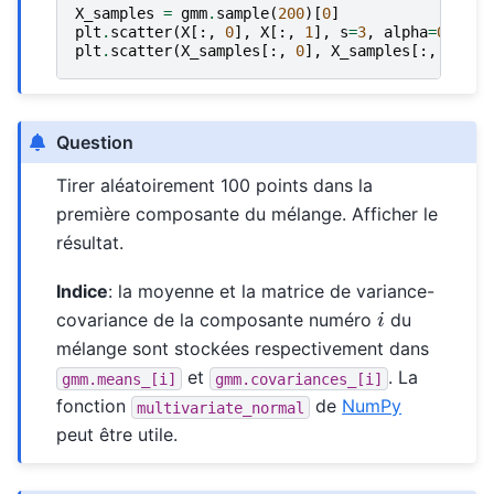
X_samples
=
gmm
.
sample
(
200
)[
0
]
plt
.
scatter
(
X
[:,
0
],
X
[:,
1
],
s
=
3
,
alpha
=
0.5
)
plt
.
scatter
(
X_samples
[:,
0
],
X_samples
[:,
1
],
m
Question
Tirer aléatoirement 100 points dans la
première composante du mélange. Afficher le
résultat.
Indice
: la moyenne et la matrice de variance-
i
covariance de la composante numéro
du
mélange sont stockées respectivement dans
et
. La
gmm.means_[i]
gmm.covariances_[i]
fonction
de
NumPy
multivariate_normal
peut être utile.