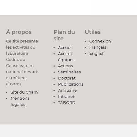
À propos
Plan du
Utiles
site
Ce site présente
Connexion
les activités du
Français
Accueil
laboratoire
English
Axes et
Cédric du
équipes
Conservatoire
Actions
national des arts
Séminaires
et métiers
Doctorat
(Cnam).
Publications
Annuaire
Site du Cnam
Intranet
Mentions
TABORD
légales