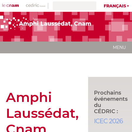
FRANÇAIS
Amphi Laussédat, Cnam
MENU
Amphi
Prochains
événements
du
Laussédat,
CÉDRIC :
ICEC 2026
Cnam