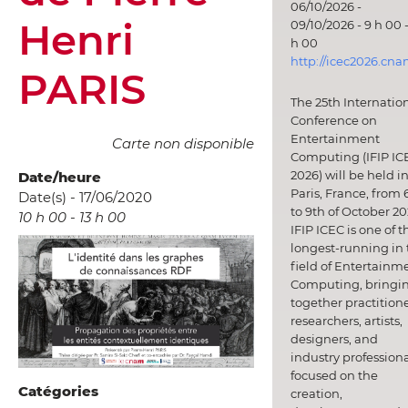
06/10/2026 -
Henri
09/10/2026 - 9 h 00 -
h 00
http://icec2026.cna
PARIS
The 25th Internatio
Conference on
Entertainment
Carte non disponible
Computing (IFIP IC
2026) will be held i
Date/heure
Paris, France, from 
Date(s) - 17/06/2020
to 9th of October 20
10 h 00 - 13 h 00
IFIP ICEC is one of t
longest-running in 
field of Entertainm
Computing, bringi
together practitione
researchers, artists,
designers, and
industry professiona
focused on the
Catégories
creation,