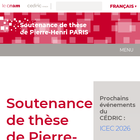
FRANÇAIS
Soutenance de thèse
de Pierre-Henri PARIS
MENU
Soutenance
Prochains
événements
du
de thèse
CÉDRIC :
ICEC 2026
de Pierre-