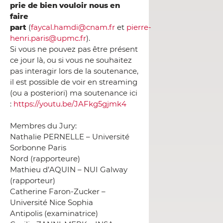
prie de bien vouloir nous en
faire
part
(
faycal.hamdi@cnam.fr
et
pierre-
henri.paris@upmc.fr
).
Si vous ne pouvez pas être présent
ce jour là, ou si vous ne souhaitez
pas interagir lors de la soutenance,
il est possible de voir en streaming
(ou a posteriori) ma soutenance ici
:
https://youtu.be/JAFkg5gjmk4
Membres du Jury:
Nathalie PERNELLE – Université
Sorbonne Paris
Nord (rapporteure)
Mathieu d’AQUIN – NUI Galway
(rapporteur)
Catherine Faron-Zucker –
Université Nice Sophia
Antipolis (examinatrice)