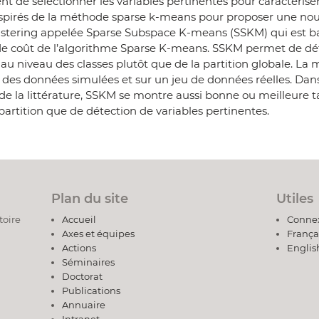
 de sélectionner les variables pertinentes pour caractériser
spirés de la méthode sparse k-means pour proposer une nou
stering appelée Sparse Subspace K-means (SSKM) qui est b
 de coût de l’algorithme Sparse K-means. SSKM permet de d
 au niveau des classes plutôt que de la partition globale. La
r des données simulées et sur un jeu de données réelles. Dan
e la littérature, SSKM se montre aussi bonne ou meilleure t
partition que de détection de variables pertinentes.
Plan du site
Utiles
toire
Accueil
Conne
Axes et équipes
França
Actions
Englis
Séminaires
Doctorat
Publications
Annuaire
Intranet