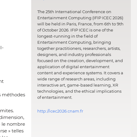
The 25th International Conference on
Entertainment Computing (IFIP ICEC 2026)
will be held in Paris, France, from 6th to 9th
of October 2026. IFIP ICEC is one of the
longest-running in the field of
Entertainment Computing, bringing
I-
together practitioners, researchers, artists,
designers, and industry professionals
focused on the creation, development, and
application of digital entertainment
content and experience systems. It covers a
wide range of research areas, including
nt
interactive art, game-based learning, XR
technologies, and the ethical implications
des méthodes
of entertainment.
imites.
http://icec2026.cnam.fr
 dimension,
ue le nombre
se » telles