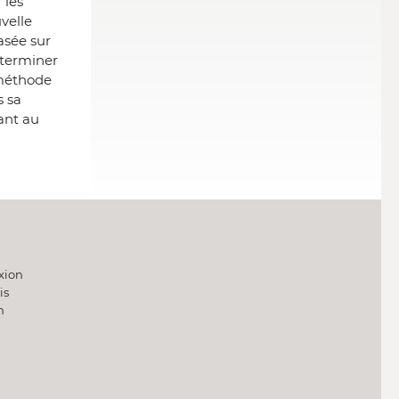
 les
velle
asée sur
éterminer
 méthode
s sa
ant au
xion
is
h