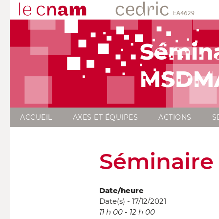
Sémina
MSDM
ACCUEIL
AXES ET ÉQUIPES
ACTIONS
S
Séminaire
Date/heure
Date(s) - 17/12/2021
11 h 00 - 12 h 00