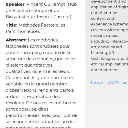
development, and
Speaker
: Vincent Guillemot (Hub
application of digit
de Bioinformatique et de
entertainment
Biostatistique, Institut Pasteur)
content and
experience systems.
Title:
Méthodes Factorielles
covers a wide range
Parcimonieuses
research areas,
Abstract:
Les méthodes
including interacti
factorielles sont cruciales pour
art, game-based
obtenir un aperçu rapide de la
learning, XR
structure des données, que celles-
technologies, and t
ethical implications
ci soient quantitatives,
entertainment.
qualitatives, ou entre les deux.
Cependant, le grand nombre de
http://icec2026.cna
variable, ou le grand nombre
d’observations, rend(ent) parfois
ardue l’interprétation des
résultats. De nouvelles méthodes
sont apparues, dites
parcimonieuses, avec pour but de
sélectionner des variables ou des
observations, et permettant de