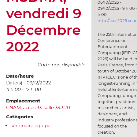
06/10/2026 -
vendredi 9
09/10/2026 - 9 h 00 -
h 00
http://icec2026.cna
Décembre
The 25th Internatio
2022
Conference on
Entertainment
Computing (IFIP IC
2026) will be held i
Carte non disponible
Paris, France, from 
to 9th of October 20
Date/heure
IFIP ICEC is one of t
Date(s) - 09/12/2022
longest-running in 
11 h 00 - 12 h 00
field of Entertainm
Computing, bringi
Emplacement
together practitione
CNAM, accès 33, salle 33.3.20
researchers, artists,
designers, and
Catégories
industry professiona
séminaire équipe
focused on the
creation,