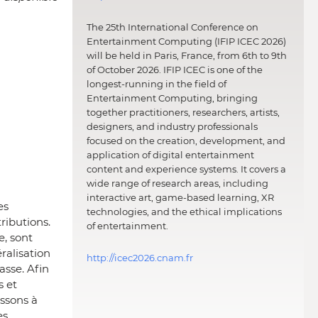
The 25th International Conference on
Entertainment Computing (IFIP ICEC 2026)
will be held in Paris, France, from 6th to 9th
of October 2026. IFIP ICEC is one of the
longest-running in the field of
Entertainment Computing, bringing
together practitioners, researchers, artists,
designers, and industry professionals
focused on the creation, development, and
application of digital entertainment
content and experience systems. It covers a
wide range of research areas, including
interactive art, game-based learning, XR
es
technologies, and the ethical implications
ributions.
of entertainment.
, sont
ralisation
http://icec2026.cnam.fr
asse. Afin
s et
ssons à
s.