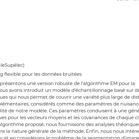
aleSupélec)
 flexible pour les données bruitées
présentons une version robuste de l’algorithme EM pour la
. Nous avons introduit un modèle d’échantillonnage basé sur d
ques qui nous permet de couvrir une variété plus large de dist
pplémentaires, considérés comme des paramètres de nuisance
ibilité de notre modèle. Ces paramètres conduisent à une géné
ues pour les vecteurs moyens et les covariances de chaque cl
algorithme proposé, nous fournissons des analyses théorique
e la nature générale de la méthode. Enfin, nous nous intére
ar et en considérons le problème de la segmentation d’image