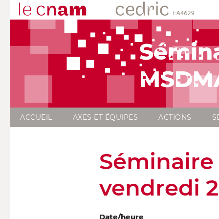
Sémina
MSDMA,
ACCUEIL
AXES ET ÉQUIPES
ACTIONS
S
Séminaire
vendredi 
Date/heure