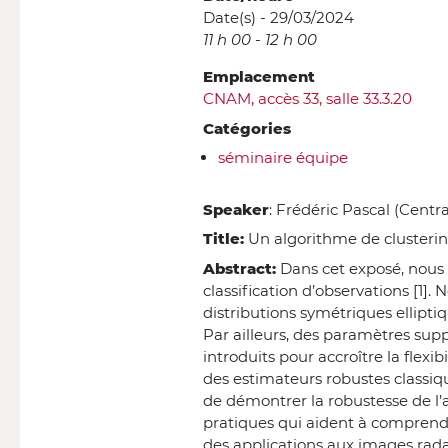
Date(s) - 29/03/2024
11 h 00 - 12 h 00
Emplacement
CNAM, accès 33, salle 33.3.20
Catégories
séminaire équipe
Speaker
:
Frédéric Pascal (Centr
Title:
Un algorithme de clustering
Abstract:
Dans cet exposé, nous 
classification d’observations [1]
distributions symétriques ellipti
Par ailleurs, des paramètres su
introduits pour accroître la flex
des estimateurs robustes classiq
de démontrer la robustesse de l’
pratiques qui aident à comprendr
des applications aux images rad