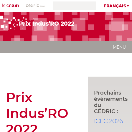
FRANÇAIS
Prix Indus’RO 2022
MENU
Prix
Prochains
événements
du
Indus’RO
CÉDRIC :
ICEC 2026
2022