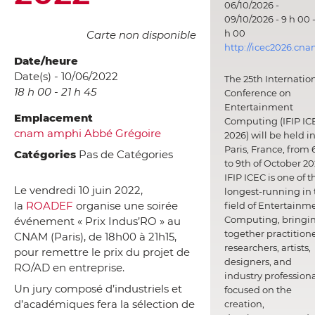
06/10/2026 -
09/10/2026 - 9 h 00 -
h 00
Carte non disponible
http://icec2026.cna
Date/heure
Date(s) - 10/06/2022
The 25th Internatio
18 h 00 - 21 h 45
Conference on
Entertainment
Emplacement
Computing (IFIP IC
cnam amphi Abbé Grégoire
2026) will be held i
Paris, France, from 
Catégories
Pas de Catégories
to 9th of October 20
IFIP ICEC is one of t
Le vendredi 10 juin 2022,
longest-running in 
la
ROADEF
organise une soirée
field of Entertainm
Computing, bringi
événement « Prix Indus’RO » au
together practitione
CNAM (Paris), de 18h00 à 21h15,
researchers, artists,
pour remettre le prix du projet de
designers, and
RO/AD en entreprise.
industry professiona
Un jury composé d’industriels et
focused on the
d’académiques fera la sélection de
creation,