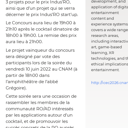
development, and
3 projets pour le prix Indus’RO,
application of digit
ainsi que d’un projet qui se verra
entertainment
décerner le prix Indus’RO start’up.
content and
Le Concours aura lieu de 19h00 à
experience systems.
21h10 après le cocktail dinatoire de
covers a wide range
18h00 à 19h00. La remise des prix
research areas,
including interacti
aura lieu à 21h00.
art, game-based
Le projet vainqueur du concours
learning, XR
sera désigné par vote des
technologies, and t
participants lors de la soirée du
ethical implications
vendredi 10 juin 2022 au CNAM (à
entertainment.
partir de 18h00 dans
l’amphithéâtre de l’abbé
http://icec2026.cna
Grégoire).
Cette soirée sera une occasion de
rassembler les membres de la
communauté RO/AD intéressés
par les applications autour d’un
cocktail, et de promouvoir les
succès concrets de la RO auprès