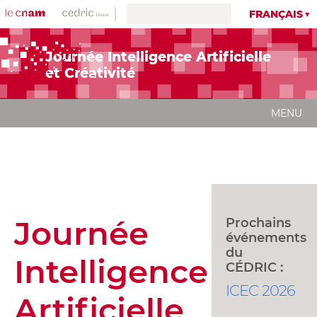
FRANÇAIS
Journée Intelligence Artificielle
et Créativité
MENU
Journée
Prochains
événements
du
Intelligence
CÉDRIC :
ICEC 2026
Artificielle