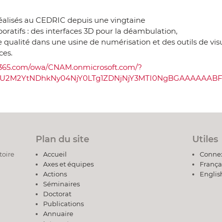
éalisés au CEDRIC depuis une vingtaine
boratifs : des interfaces 3D pour la déambulation,
 qualité dans une usine de numérisation et des outils de visu
ces.
ice365.com/owa/CNAM.onmicrosoft.com/?
U2M2YtNDhkNy04NjY0LTg1ZDNjNjY3MTI0NgBGAAAAAABF
Plan du site
Utiles
toire
Accueil
Conne
Axes et équipes
França
Actions
Englis
Séminaires
Doctorat
Publications
Annuaire