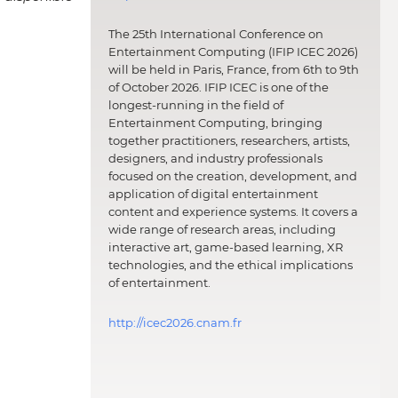
The 25th International Conference on
Entertainment Computing (IFIP ICEC 2026)
will be held in Paris, France, from 6th to 9th
of October 2026. IFIP ICEC is one of the
longest-running in the field of
Entertainment Computing, bringing
together practitioners, researchers, artists,
designers, and industry professionals
focused on the creation, development, and
application of digital entertainment
content and experience systems. It covers a
wide range of research areas, including
interactive art, game-based learning, XR
technologies, and the ethical implications
of entertainment.
http://icec2026.cnam.fr