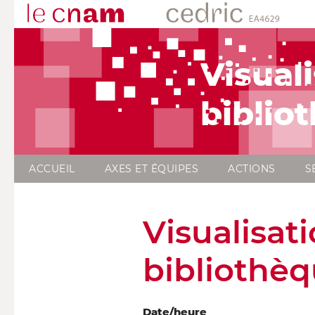
Visual
bibliot
ACCUEIL
AXES ET ÉQUIPES
ACTIONS
S
Visualisat
bibliothè
Date/heure