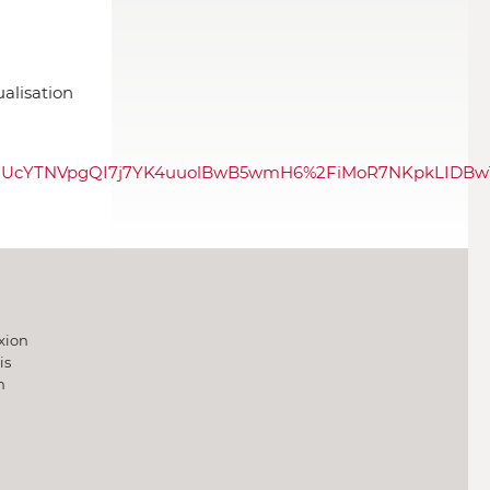
alisation
UcYTNVpgQI7j7YK4uuolBwB5wmH6%2FiMoR7NKpkLIDBw1
xion
is
h