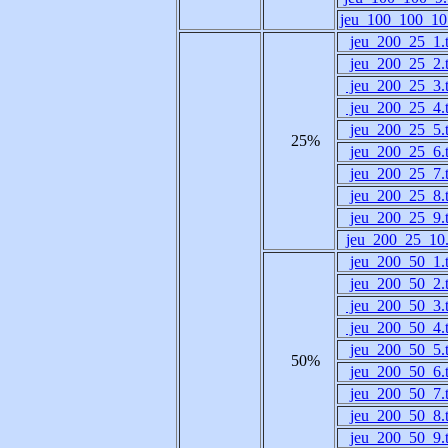
jeu_100_100_10.
jeu_200_25_1.t
jeu_200_25_2.t
jeu_200_25_3.t
jeu_200_25_4.t
jeu_200_25_5.t
25%
jeu_200_25_6.t
jeu_200_25_7.t
jeu_200_25_8.t
jeu_200_25_9.t
jeu_200_25_10.
jeu_200_50_1.t
jeu_200_50_2.t
jeu_200_50_3.t
jeu_200_50_4.t
jeu_200_50_5.t
50%
jeu_200_50_6.t
jeu_200_50_7.t
jeu_200_50_8.t
jeu_200_50_9.t