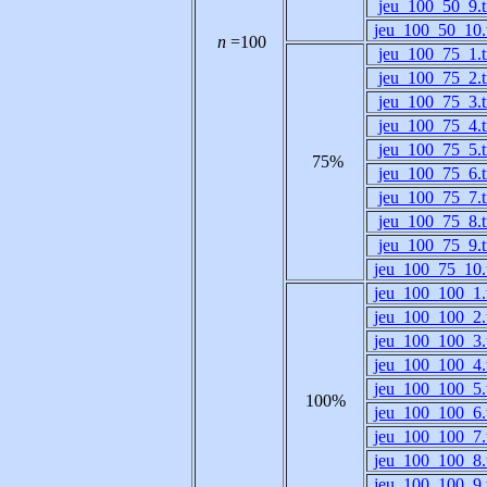
jeu_100_50_9.t
jeu_100_50_10.
n
=100
jeu_100_75_1.t
jeu_100_75_2.t
jeu_100_75_3.t
jeu_100_75_4.t
jeu_100_75_5.t
75%
jeu_100_75_6.t
jeu_100_75_7.t
jeu_100_75_8.t
jeu_100_75_9.t
jeu_100_75_10.
jeu_100_100_1.
jeu_100_100_2.
jeu_100_100_3.
jeu_100_100_4.
jeu_100_100_5.
100%
jeu_100_100_6.
jeu_100_100_7.
jeu_100_100_8.
jeu_100_100_9.