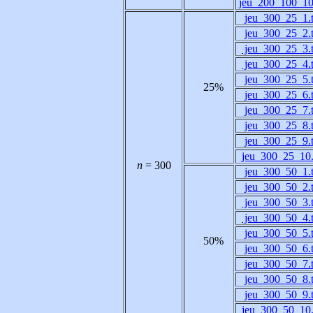
jeu_200_100_10.
jeu_300_25_1.t
jeu_300_25_2.t
jeu_300_25_3.t
jeu_300_25_4.t
jeu_300_25_5.t
25%
jeu_300_25_6.t
jeu_300_25_7.t
jeu_300_25_8.t
jeu_300_25_9.t
jeu_300_25_10.
n
= 300
jeu_300_50_1.t
jeu_300_50_2.t
jeu_300_50_3.t
jeu_300_50_4.t
jeu_300_50_5.t
50%
jeu_300_50_6.t
jeu_300_50_7.t
jeu_300_50_8.t
jeu_300_50_9.t
jeu_300_50_10.