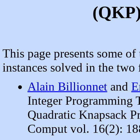
(QKP)
This page presents some of
instances solved in the two 
Alain Billionnet
and
E
Integer Programming T
Quadratic Knapsack P
Comput vol. 16(2): 18