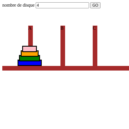
nombre de disque
GO
A
B
C